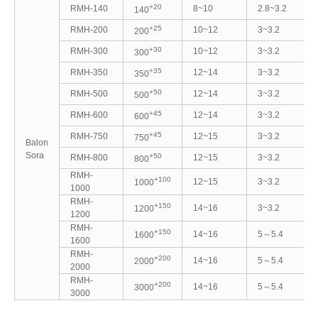
+20
RMH-140
8~10
2.8~3.2
140
+25
RMH-200
10~12
3~3.2
200
+30
RMH-300
10~12
3~3.2
300
+35
RMH-350
12~14
3~3.2
350
+50
RMH-500
12~14
3~3.2
500
+45
RMH-600
12~14
3~3.2
600
+45
RMH-750
12~15
3~3.2
750
Balon
Sora
+50
RMH-800
12~15
3~3.2
800
RMH-
+100
12~15
3~3.2
1000
1000
RMH-
+150
14~16
3~3.2
1200
1200
RMH-
+150
14~16
5～5.4
1600
1600
RMH-
+200
14~16
5～5.4
2000
2000
RMH-
+200
14~16
5～5.4
3000
3000