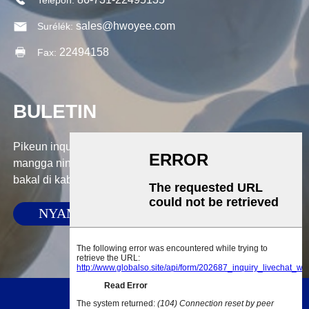
Telepon:
sales@hwoyee.com
Surélék:
22494158
Fax:
BULETIN
Pikeun inquiries ngeunaan produk urang atawa pricelist,
mangga ninggalkeun surélék anjeun ka kami sarta kami
bakal di kabaran dina 24 jam.
NYAMPUNKEUN