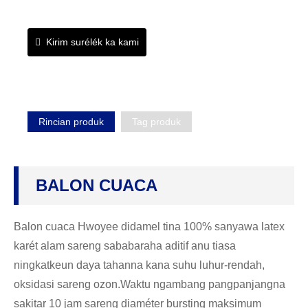
Kirim surélék ka kami
Rincian produk
Tag produk
BALON CUACA
Balon cuaca Hwoyee didamel tina 100% sanyawa latex
karét alam sareng sababaraha aditif anu tiasa
ningkatkeun daya tahanna kana suhu luhur-rendah,
oksidasi sareng ozon.Waktu ngambang pangpanjangna
sakitar 10 jam sareng diaméter bursting maksimum