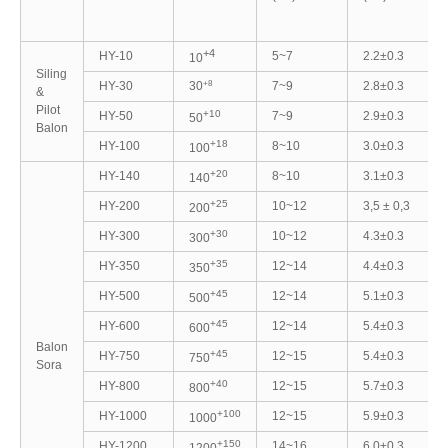
+4
HY-10
5~7
2.2±0.3
10
Siling
+8
HY-30
7~9
2.8±0.3
30
&
Pilot
+10
HY-50
7~9
2.9±0.3
50
Balon
+18
HY-100
8~10
3.0±0.3
100
+20
HY-140
8~10
3.1±0.3
140
+25
HY-200
10~12
3,5 ± 0,3
200
+30
HY-300
10~12
4.3±0.3
300
+35
HY-350
12~14
4.4±0.3
350
+45
HY-500
12~14
5.1±0.3
500
+45
HY-600
12~14
5.4±0.3
600
Balon
+45
HY-750
12~15
5.4±0.3
750
Sora
+40
HY-800
12~15
5.7±0.3
800
+100
HY-1000
12~15
5.9±0.3
1000
+150
HY-1200
14~16
6.0±0.3