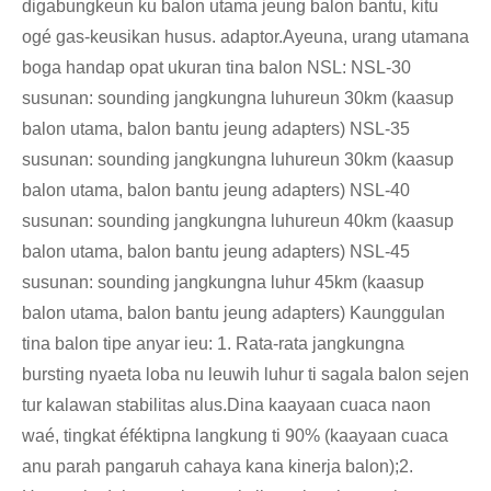
digabungkeun ku balon utama jeung balon bantu, kitu
ogé gas-keusikan husus. adaptor.Ayeuna, urang utamana
boga handap opat ukuran tina balon NSL: NSL-30
susunan: sounding jangkungna luhureun 30km (kaasup
balon utama, balon bantu jeung adapters) NSL-35
susunan: sounding jangkungna luhureun 30km (kaasup
balon utama, balon bantu jeung adapters) NSL-40
susunan: sounding jangkungna luhureun 40km (kaasup
balon utama, balon bantu jeung adapters) NSL-45
susunan: sounding jangkungna luhur 45km (kaasup
balon utama, balon bantu jeung adapters) Kaunggulan
tina balon tipe anyar ieu: 1. Rata-rata jangkungna
bursting nyaeta loba nu leuwih luhur ti sagala balon sejen
tur kalawan stabilitas alus.Dina kaayaan cuaca naon
waé, tingkat éféktipna langkung ti 90% (kaayaan cuaca
anu parah pangaruh cahaya kana kinerja balon);2.