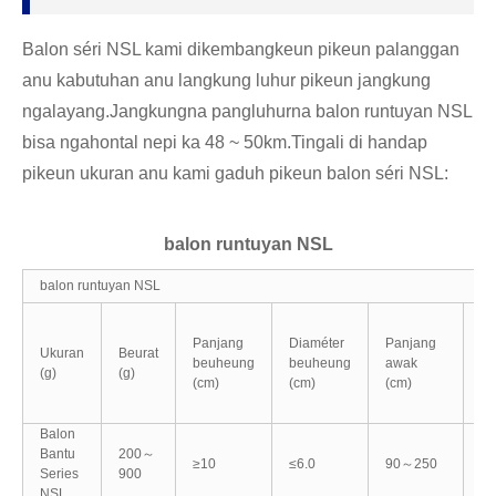
Balon séri NSL kami dikembangkeun pikeun palanggan
anu kabutuhan anu langkung luhur pikeun jangkung
ngalayang.Jangkungna pangluhurna balon runtuyan NSL
bisa ngahontal nepi ka 48 ~ 50km.Tingali di handap
pikeun ukuran anu kami gaduh pikeun balon séri NSL:
balon runtuyan NSL
balon runtuyan NSL
Panjang
Diaméter
Panjang
Pa
Ukuran
Beurat
beuheung
beuheung
awak
Ho
(g)
(g)
(cm)
(cm)
(cm)
(c
Balon
Bantu
200～
≥10
≤6.0
90～250
5
Series
900
NSL