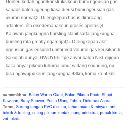
Henteu kedah ngarekonstruksikeun bumi ngeusian gas,
sanaos balon ageung tiasa dieusi bumi ngeusian gas
ukuran normal;3. Dilengkepan husus dirancang-
adapters, éta disederhanakeun prosés operasi;4.
Kalawan jangkungna bursting stabil sarta jangkungna
bursting rata greatly ngaronjat;5. Dilengkepan alat
ngeusian gas ensured uniformed volume gas-keusikan;6.
Sakuliah dunya, HWOYEE tipe anyar balon NSL dijieun
kaca anyar pikeun luhurna luhur widang sounding, nu
bisa ngawujudkeun jangkungna 48km, komo ka 50km.
saméméhna:
Balon Warna Giant, Balon Pikeun Photo Shoot
Kawinan, Baby Shower, Pesta Ulang Tahun, Dekorasi Acara
Teras:
Sarung tangan PVC dicelup, tahan asam & minyak, anti
toksik & fouling, cocog pikeun kontak jeung péstisida, pupuk kimia,
zat toksik