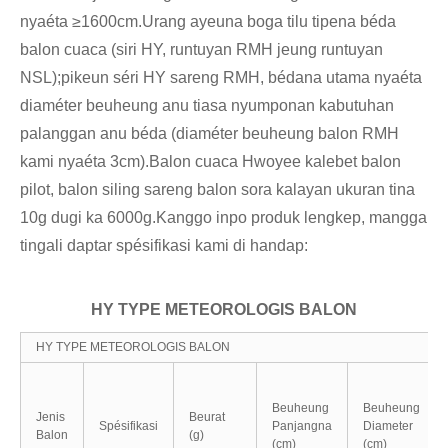
nyaéta ≥1600cm.Urang ayeuna boga tilu tipena béda
balon cuaca (siri HY, runtuyan RMH jeung runtuyan
NSL);pikeun séri HY sareng RMH, bédana utama nyaéta
diaméter beuheung anu tiasa nyumponan kabutuhan
palanggan anu béda (diaméter beuheung balon RMH
kami nyaéta 3cm).Balon cuaca Hwoyee kalebet balon
pilot, balon siling sareng balon sora kalayan ukuran tina
10g dugi ka 6000g.Kanggo inpo produk lengkep, mangga
tingali daptar spésifikasi kami di handap:
HY TYPE METEOROLOGIS BALON
HY TYPE METEOROLOGIS BALON
Beuheung
Beuheung
Jenis
Beurat
Spésifikasi
Panjangna
Diameter
Balon
(g)
(cm)
(cm)