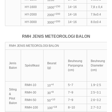
1200
+150
HY-1600
14~16
7,8 ± 0,4
1600
+200
HY-2000
14~16
7.9±0.4
2000
+200
HY-3000
14~16
8.0±0.4
3000
RMH JENIS METEOROLOGI BALON
RMH JENIS METEOROLOGI BALON
Beuheung
Beuheung
Jenis
Beurat
Spésifikasi
Panjangna
Diameter
Balon
(g)
(cm)
(cm)
+4
RMH-10
5~7
1.9~2.5
10
Siling
+8
RMH-30
7~9
2.5~3.1
30
&
Pilot
+10
RMH-50
7~9
2.6~3.2
50
Balon
+18
RMH-100
8~10
2.7~3.2
100