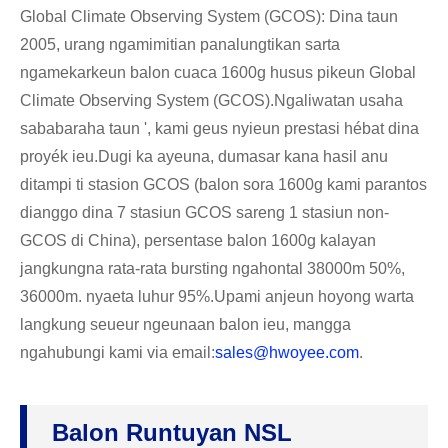
Global Climate Observing System (GCOS): Dina taun
2005, urang ngamimitian panalungtikan sarta
ngamekarkeun balon cuaca 1600g husus pikeun Global
Climate Observing System (GCOS).Ngaliwatan usaha
sababaraha taun ', kami geus nyieun prestasi hébat dina
proyék ieu.Dugi ka ayeuna, dumasar kana hasil anu
ditampi ti stasion GCOS (balon sora 1600g kami parantos
dianggo dina 7 stasiun GCOS sareng 1 stasiun non-
GCOS di China), persentase balon 1600g kalayan
jangkungna rata-rata bursting ngahontal 38000m 50%,
36000m. nyaeta luhur 95%.Upami anjeun hoyong warta
langkung seueur ngeunaan balon ieu, mangga
ngahubungi kami via email:
sales@hwoyee.com
.
Balon Runtuyan NSL