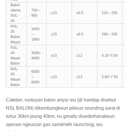
Balon
utama
700～
≥15
≤6.5
210～250
1
NSL-
900
30
NSL-
1600
35
～
≥15
≤8.5
290～330
1
Balon
1900
Mayor
NSL-
40
3000–
≥15
≤12
4.20~5.50
2
Mayor
4000
Balon
NSL-
6000
45
～
≥15
≤13
5.80~7.50
3
Mayor
8000
Balon
Catetan: runtuyan balon anyar ieu (di handap disebut
NSL BALON) dikembangkeun pikeun sounding sarat di
luhur 30km jeung 40km, nu greatly disederhanakeun
operasi ngeusian gas saméméh launching, ieu