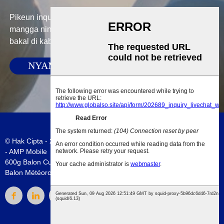
Pikeun inquiries ngeunaan produk urang atawa pricelist,
mangga ninggalkeun surélék anjeun ka kami sarta kami
bakal di kabaran dina 24 jam.
NYAMPUNKEUN
© Hak Cipta - 2010-2023 : Sadaya Hak Ditangtayungan.
Peta situs
-
AMP Mobile
600g Balon Cuaca
,
Balon Cuaca Aerostar
,
Balon Météorologi Cina
,
Balon Météorologi Cina
,
Balon badag
,
Balon Cuaca Cina
,