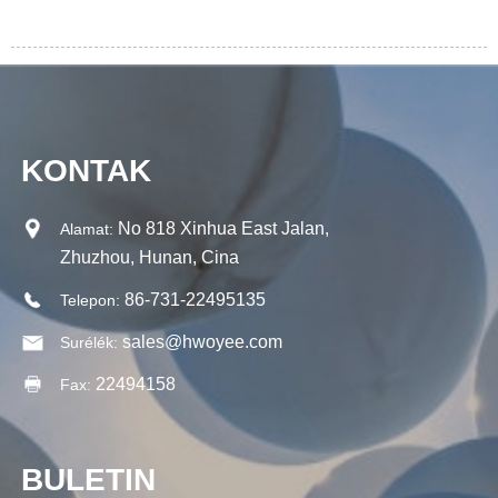
KONTAK
No 818 Xinhua East Jalan,
Alamat:
Zhuzhou, Hunan, Cina
86-731-22495135
Telepon:
sales@hwoyee.com
Surélék:
22494158
Fax:
BULETIN