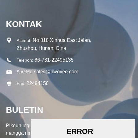
KONTAK
No 818 Xinhua East Jalan,
Alamat:
Zhuzhou, Hunan, Cina
86-731-22495135
Telepon:
sales@hwoyee.com
Surélék:
22494158
Fax:
BULETIN
Pikeun inquiries ngeunaan produk urang atawa pricelist,
mangga ninggalkeun surélék anjeun ka kami sarta kami