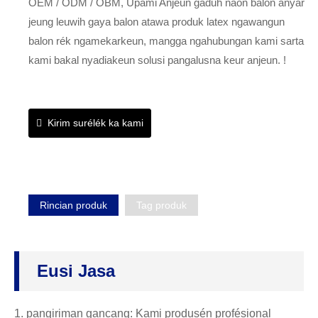
OEM / ODM / OBM, Upami Anjeun gaduh naon balon anyar
jeung leuwih gaya balon atawa produk latex ngawangun
balon rék ngamekarkeun, mangga ngahubungan kami sarta
kami bakal nyadiakeun solusi pangalusna keur anjeun. !
Kirim surélék ka kami
Rincian produk
Tag produk
Eusi Jasa
1. pangiriman gancang: Kami produsén profésional