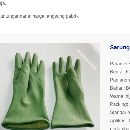
ja.
auntungannana: harga langsung pabrik
Sarung 
Paramete
Beurat: 
Panjang
Bahan: Bu
Warna: hi
Packing: 
Standar e
Aplikasi: 
pertamban