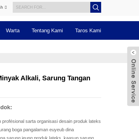
sh
Warta
Tentang Kami
Taros Kami
inyak Alkali, Sarung Tangan
ndok:
 profésional sarta organisasi desain produk lateks
 urang boga pangalaman euyeub dina
upa sarung jeung produk lateks, kaasup sarung