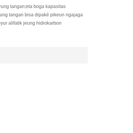
rung tangan;eta boga kapasitas
arung tangan bisa dipaké pikeun ngajaga
eyur alifatik jeung hidrokarbon