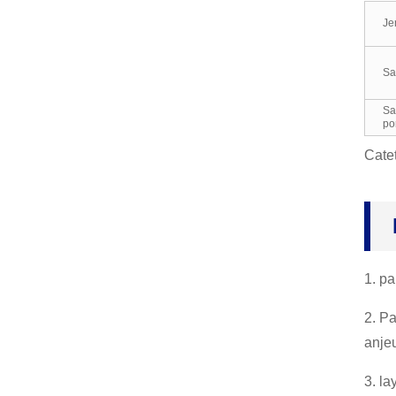
Je
Sarung Tangan Benang,
Sarung Tangan Kerja, pi
keun Mekanik Pelukis, I
Sa
ndus...
S
Sarung Tangan Neopren
po
e, Sarung Tangan Pemb
ersih Lateks Panjang Le
Cate
ngan, R...
Sarung Tangan Butil, Ré
sistansi Kimia Asam Min
yak, Dina ...
1. p
2. P
anje
3. l