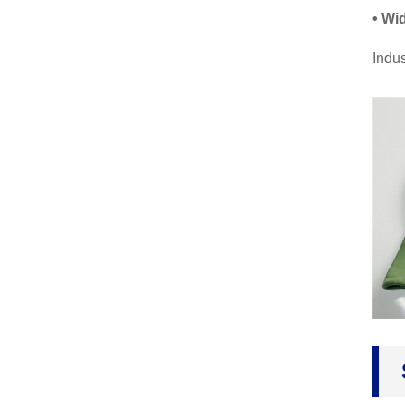
• Wi
Parasut Météorologi, Pik
eun Deteksi Cuaca, We
Indus
a...
Sarung Tangan Lateks L
engan Panjang, Sarung
Tangan Industri, Res Ki
mia ...
Sarung Tangan Inspeksi
Nitrile Disposable, Bubu
k Biru-Fr...
Sarung Tangan Kanvas
Ganda, Pelukis, Mékani
k, Sarung Tangan Kebon
Sarung Tangan Pelindun
g Nilon Nitrile, Karya Dila
pis Nitrile ...