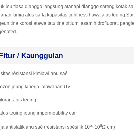
uk ieu tiasa dianggo langsung atanapi dianggo sareng kotak sa
wanan kimia alus sarta kapasitas tightness hawa alus teuing.S
eun tina korosi atawa tatu tina tritium, asam hidrofluorat, pangl
génated.
Fitur / Kaunggulan
sitas résistansi kimiawi anu saé
 ozon jeung kinerja lalawanan UV
turan alus teuing
lus teuing jeung impermeability cair
5
8
ja antistatik anu saé (résistansi spésifik 10
~10
Ω·cm)