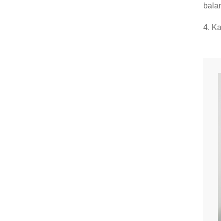
balan
4. K