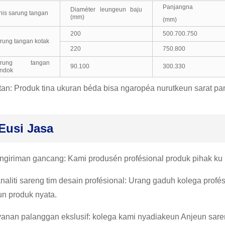
Panjangna
Diaméter leungeun baju
nis sarung tangan
(mm)
(mm)
200
500.700.750
rung tangan kotak
220
750.800
arung tangan
90.100
300.330
ndok
tan: Produk tina ukuran béda bisa ngaropéa nurutkeun sarat pa
Eusi Jasa
angiriman gancang: Kami produsén profésional produk pihak ku 
analiti sareng tim desain profésional: Urang gaduh kolega prof
un produk nyata.
ayanan palanggan ekslusif: kolega kami nyadiakeun Anjeun sare