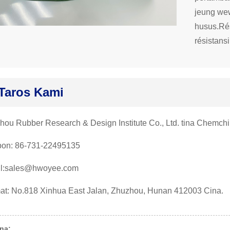
jeung we
husus.Rés
résistans
Taros Kami
hou Rubber Research & Design Institute Co., Ltd. tina Chemch
pon: 86-731-22495135
l:sales@hwoyee.com
at: No.818 Xinhua East Jalan, Zhuzhou, Hunan 412003 Cina.
na: