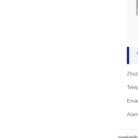
Zhuz
Tele
Emai
Alam
saméméh