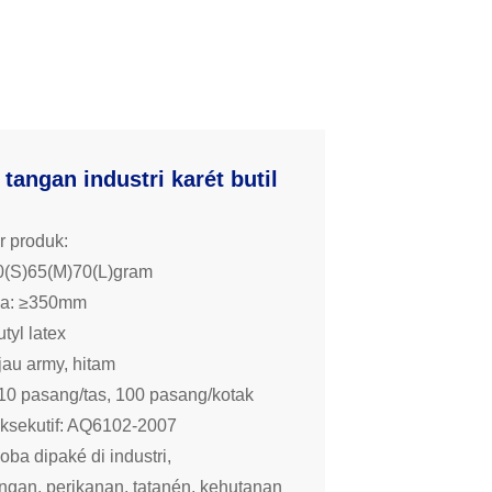
tangan industri karét butil
r produk:
60(S)65(M)70(L)gram
na: ≥350mm
tyl latex
jau army, hitam
10 pasang/tas, 100 pasang/kotak
ksekutif: AQ6102-2007
loba dipaké di industri,
gan, perikanan, tatanén, kehutanan