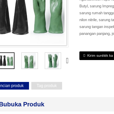
Butyl, sarung Impre
sarung rumah tangga
nilon nitrile, sarun
sarung tangan inspeks
panangan panjang, j
Kirim surélék ka
incian produk
Tag produk
Bubuka Produk