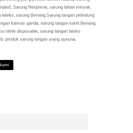
gnated, Sarung Neoprene, sarung tahan minyak,
 lateks, sarung Benang.Sarung tangan pelindung
g tangan kanvas ganda, sarung tangan karét Benang,
i nitrile disposable, sarung tangan lateks
sb. produk sarung tangan urang ayeuna.
 kami