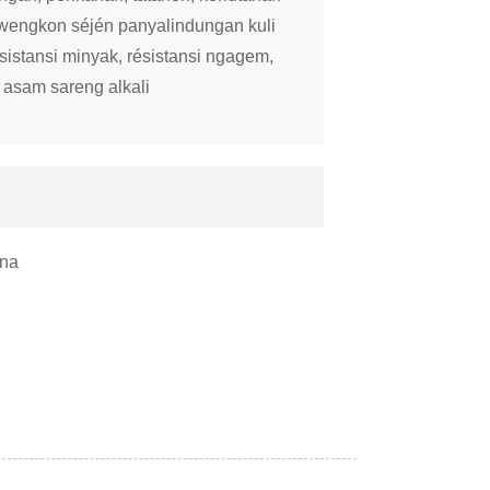
wengkon séjén panyalindungan kuli
istansi minyak, résistansi ngagem,
i asam sareng alkali
ina