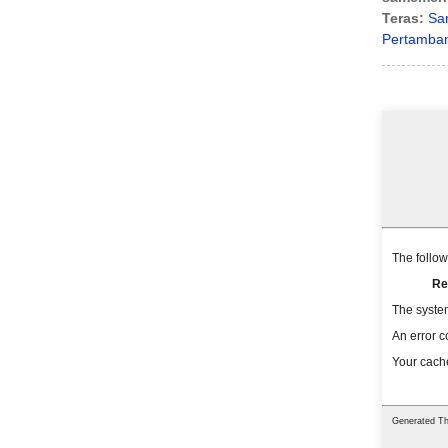
Teras:
Sa
Pertamban