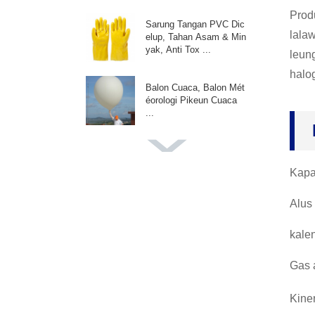
Prod
Sarung Tangan PVC Dic
lala
elup, Tahan Asam & Min
yak, Anti Tox ...
leung
halo
Balon Cuaca, Balon Mét
éorologi Pikeun Cuaca
...
Balon Warna Raksasa,
Balon Pikeun Potret Pot
Kapa
o Weddin...
Alus
Balon Promosi Adv, Balo
n Khusus, Pikeun Kajadi
kalen
an P...
Gas a
Balon Dekorasi Pesta, P
ikeun Garland Arch, Ulan
Kiner
g Tahun Par...