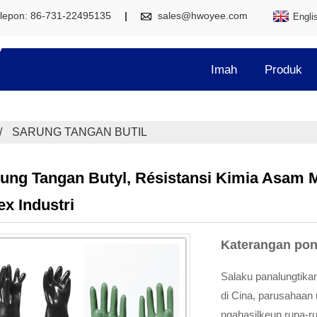
lepon: 86-731-22495135
sales@hwoyee.com
Engli
Imah
Produk
SARUNG TANGAN BUTIL
ung Tangan Butyl, Résistansi Kimia Asam M
ex Industri
Katerangan po
Salaku panalungtikan
di Cina, parusahaan
ngahasilkeun rupa-r