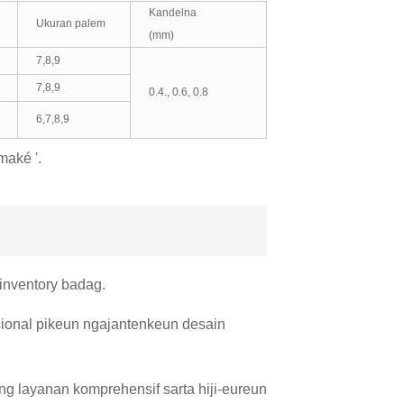
Kandelna
Ukuran palem
(mm)
7,8,9
7,8,9
0.4., 0.6, 0.8
6,7,8,9
maké '.
inventory badag.
ésional pikeun ngajantenkeun desain
ng layanan komprehensif sarta hiji-eureun