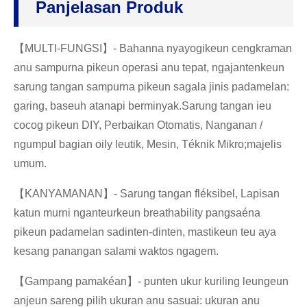
Panjelasan Produk
【
MULTI-FUNGSI
】
- Bahanna nyayogikeun cengkraman
anu sampurna pikeun operasi anu tepat, ngajantenkeun
sarung tangan sampurna pikeun sagala jinis padamelan:
garing, baseuh atanapi berminyak.Sarung tangan ieu
cocog pikeun DIY, Perbaikan Otomatis, Nanganan /
ngumpul bagian oily leutik, Mesin, Téknik Mikro;majelis
umum.
【
KANYAMANAN
】
- Sarung tangan fléksibel, Lapisan
katun murni nganteurkeun breathability pangsaéna
pikeun padamelan sadinten-dinten, mastikeun teu aya
kesang panangan salami waktos ngagem.
【
Gampang pamakéan
】
- punten ukur kuriling leungeun
anjeun sareng pilih ukuran anu sasuai: ukuran anu