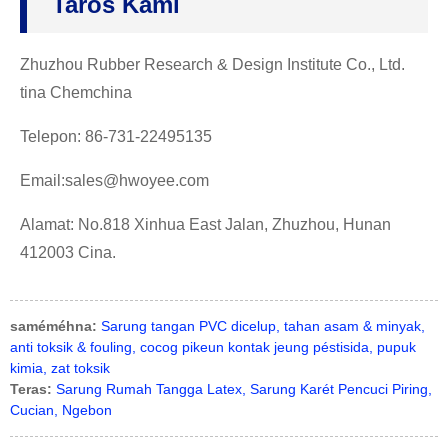
Taros Kami
Zhuzhou Rubber Research & Design Institute Co., Ltd.
tina Chemchina
Telepon: 86-731-22495135
Email:sales@hwoyee.com
Alamat: No.818 Xinhua East Jalan, Zhuzhou, Hunan
412003 Cina.
saméméhna:
Sarung tangan PVC dicelup, tahan asam & minyak,
anti toksik & fouling, cocog pikeun kontak jeung péstisida, pupuk
kimia, zat toksik
Teras:
Sarung Rumah Tangga Latex, Sarung Karét Pencuci Piring,
Cucian, Ngebon