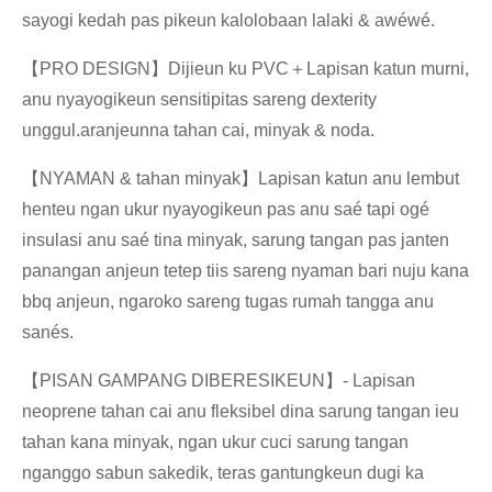
sayogi kedah pas pikeun kalolobaan lalaki & awéwé.
【
PRO DESIGN
】
Dijieun ku PVC
＋
Lapisan katun murni,
anu nyayogikeun sensitipitas sareng dexterity
unggul.aranjeunna tahan cai, minyak & noda.
【
NYAMAN & tahan minyak
】
Lapisan katun anu lembut
henteu ngan ukur nyayogikeun pas anu saé tapi ogé
insulasi anu saé tina minyak, sarung tangan pas janten
panangan anjeun tetep tiis sareng nyaman bari nuju kana
bbq anjeun, ngaroko sareng tugas rumah tangga anu
sanés.
【
PISAN GAMPANG DIBERESIKEUN
】
- Lapisan
neoprene tahan cai anu fleksibel dina sarung tangan ieu
tahan kana minyak, ngan ukur cuci sarung tangan
nganggo sabun sakedik, teras gantungkeun dugi ka