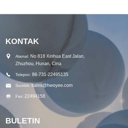
KONTAK
No 818 Xinhua East Jalan,
Alamat:
Zhuzhou, Hunan, Cina
86-731-22495135
Telepon:
sales@hwoyee.com
Surélék:
22494158
Fax:
BULETIN