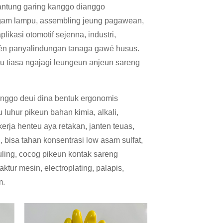
gantung garing kanggo dianggo
 logam lampu, assembling jeung pagawean,
likasi otomotif sejenna, industri,
jén panyalindungan tanaga gawé husus.
nu tiasa ngajagi leungeun anjeun sareng
nggo deui dina bentuk ergonomis
 luhur pikeun bahan kimia, alkali,
erja henteu aya retakan, janten teuas,
 bisa tahan konsentrasi low asam sulfat,
ouling, cocog pikeun kontak sareng
ktur mesin, electroplating, palapis,
m.