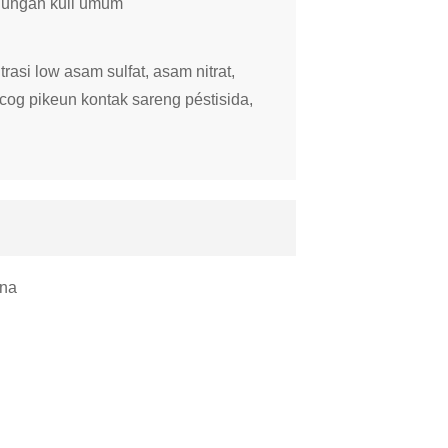
dungan kuli umum
asi low asam sulfat, asam nitrat,
ocog pikeun kontak sareng péstisida,
ina