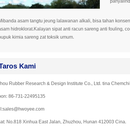
panyalin
Mibanda asam tangtu jeung lalawanan alkali, bisa tahan konsentr
asam hidroklorat.Kalayan sipat anti racun sareng anti fouling, c
pupuk kimia sareng zat toksik umum.
Taros Kami
hou Rubber Research & Design Institute Co., Ltd. tina Chemch
pon: 86-731-22495135
l:sales@hwoyee.com
at: No.818 Xinhua East Jalan, Zhuzhou, Hunan 412003 Cina.