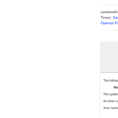
saméméh
Teras:
Sa
Operasi P