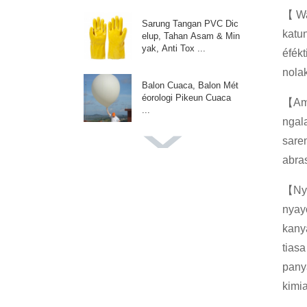
【 Wat
Sarung Tangan PVC Dic
katu
elup, Tahan Asam & Min
yak, Anti Tox ...
éfékt
nola
Balon Cuaca, Balon Mét
éorologi Pikeun Cuaca
【Ama
...
ngal
saren
Balon Warna Raksasa,
abra
Balon Pikeun Potret Pot
o Weddin...
【Nya
nyay
Balon Promosi Adv, Balo
n Khusus, Pikeun Kajadi
kany
an P...
tias
pany
Balon Dekorasi Pesta, P
ikeun Garland Arch, Ulan
kimi
g Tahun Par...