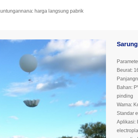
auntungannana: harga langsung pabrik
Sarung
Paramete
Beurat: 1
Panjang
Bahan: P
pinding
Warna: Ko
Standar e
Aplikasi:
electropl