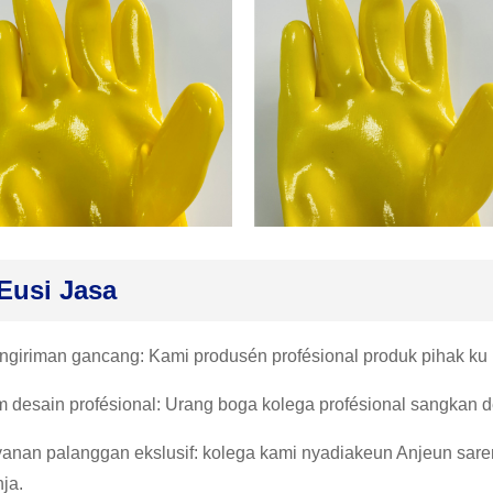
Eusi Jasa
angiriman gancang: Kami produsén profésional produk pihak ku 
im desain profésional: Urang boga kolega profésional sangkan 
ayanan palanggan ekslusif: kolega kami nyadiakeun Anjeun sare
ja.