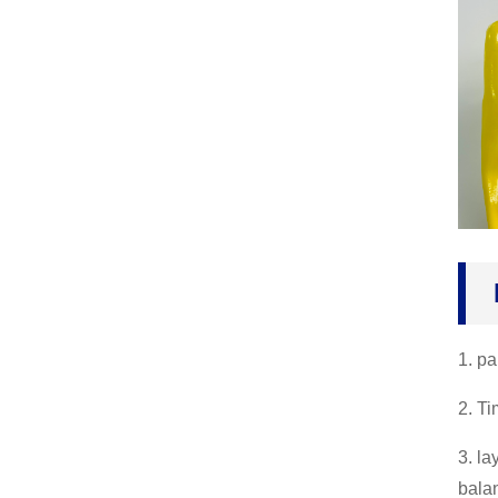
Sarung Tangan Benang,
Sarung Tangan Kerja, pi
keun Mekanik Pelukis, I
ndus...
Sarung Tangan Neopren
e, Sarung Tangan Pemb
ersih Lateks Panjang Le
ngan, R...
Sarung Tangan Butil, Ré
sistansi Kimia Asam Min
yak, Dina ...
1. p
2. T
3. l
balan