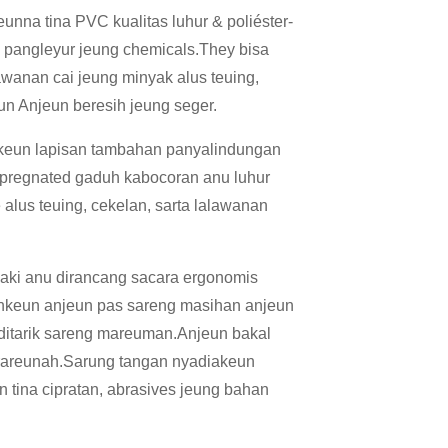
unna tina PVC kualitas luhur & poliéster-
a pangleyur jeung chemicals.They bisa
lawanan cai jeung minyak alus teuing,
eun Anjeun beresih jeung seger.
eun lapisan tambahan panyalindungan
mpregnated gaduh kabocoran anu luhur
 alus teuing, cekelan, sarta lalawanan
ki anu dirancang sacara ergonomis
enkeun anjeun pas sareng masihan anjeun
ditarik sareng mareuman.Anjeun bakal
arareunah.Sarung tangan nyadiakeun
 tina cipratan, abrasives jeung bahan