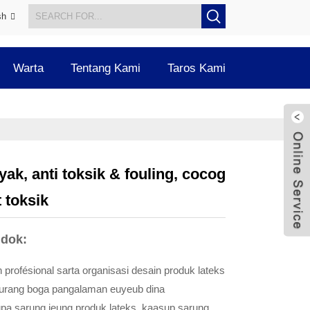
sh
Warta
Tentang Kami
Taros Kami
k, anti toksik & fouling, cocog
 toksik
ndok:
 profésional sarta organisasi desain produk lateks
 urang boga pangalaman euyeub dina
upa sarung jeung produk lateks, kaasup sarung