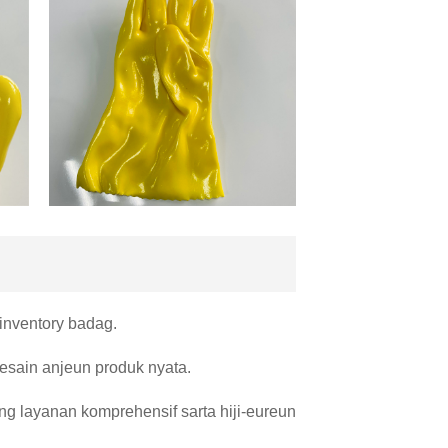
inventory badag.
desain anjeun produk nyata.
ng layanan komprehensif sarta hiji-eureun