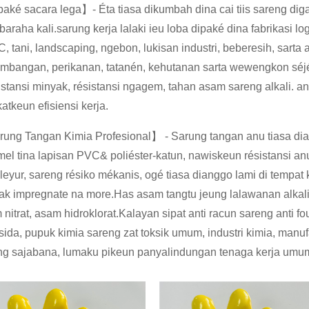
aké sacara lega】- Éta tiasa dikumbah dina cai tiis sareng di
baraha kali.sarung kerja lalaki ieu loba dipaké dina fabrikasi
 tani, landscaping, ngebon, lukisan industri, beberesih, sarta ap
ambangan, perikanan, tatanén, kehutanan sarta wewengkon sé
istansi minyak, résistansi ngagem, tahan asam sareng alkali. a
atkeun efisiensi kerja.
ung Tangan Kimia Profesional】 - Sarung tangan anu tiasa dia
el tina lapisan PVC& poliéster-katun, nawiskeun résistansi anu
eyur, sareng résiko mékanis, ogé tiasa dianggo lami di tempat k
ak impregnate na more.Has asam tangtu jeung lalawanan alkali,
nitrat, asam hidroklorat.Kalayan sipat anti racun sareng anti f
sida, pupuk kimia sareng zat toksik umum, industri kimia, manufa
ng sajabana, lumaku pikeun panyalindungan tenaga kerja umu