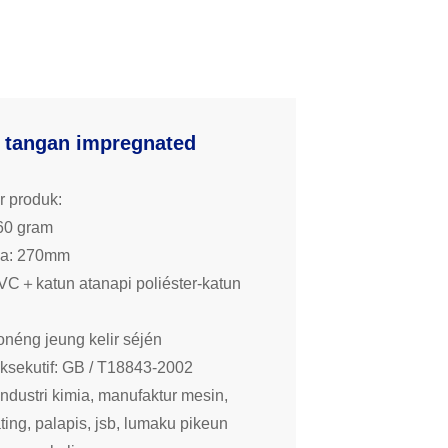
 tangan impregnated
r produk:
60 gram
na: 270mm
VC＋katun atanapi poliéster-katun
néng jeung kelir séjén
ksekutif: GB / T18843-2002
 Industri kimia, manufaktur mesin,
ating, palapis, jsb, lumaku pikeun