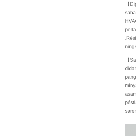
【Dip
Parasut Météorologi, Pik
saba
eun Deteksi Cuaca, We
HVAC,
a...
pert
.Rés
Sarung Tangan Lateks L
engan Panjang, Sarung
ningk
Tangan Industri, Res Ki
mia ...
【Sar
Sarung Tangan Inspeksi
didam
Nitrile Disposable, Bubu
pangl
k Biru-Fr...
miny
Sarung Tangan Kanvas
asam 
Ganda, Pelukis, Mékani
pésti
k, Sarung Tangan Kebon
sare
Sarung Tangan Pelindun
g Nilon Nitrile, Karya Dila
pis Nitrile ...