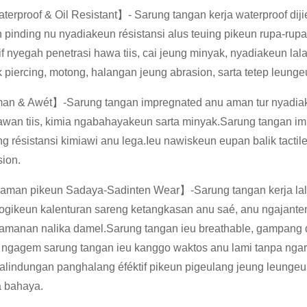
erproof & Oil Resistant】- Sarung tangan kerja waterproof dijie
n pinding nu nyadiakeun résistansi alus teuing pikeun rupa-rup
if nyegah penetrasi hawa tiis, cai jeung minyak, nyadiakeun la
k piercing, motong, halangan jeung abrasion, sarta tetep leung
n & Awét】-Sarung tangan impregnated anu aman tur nyadiak
awan tiis, kimia ngabahayakeun sarta minyak.Sarung tangan i
g résistansi kimiawi anu lega.Ieu nawiskeun eupan balik tactile
sion.
man pikeun Sadaya-Sadinten Wear】-Sarung tangan kerja lala
ogikeun kalenturan sareng ketangkasan anu saé, anu ngajant
amanan nalika damel.Sarung tangan ieu breathable, gampang 
a ngagem sarung tangan ieu kanggo waktos anu lami tanpa ng
alindungan panghalang éféktif pikeun pigeulang jeung leungeun
a bahaya.