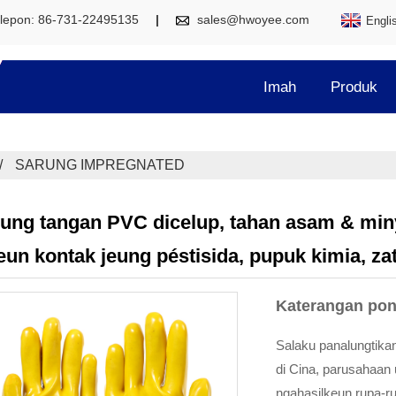
lepon: 86-731-22495135
sales@hwoyee.com
Engli
Imah
Produk
SARUNG IMPREGNATED
ung tangan PVC dicelup, tahan asam & minya
eun kontak jeung péstisida, pupuk kimia, zat
Katerangan po
Salaku panalungtikan
di Cina, parusahaan
ngahasilkeun rupa-r