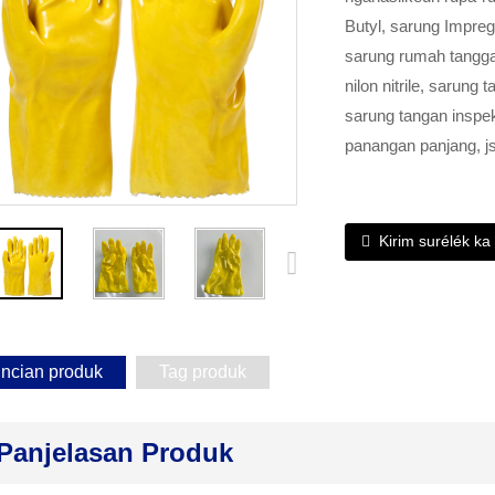
Butyl, sarung Impre
sarung rumah tangga
nilon nitrile, sarun
sarung tangan inspeks
panangan panjang, j
Kirim surélék ka
incian produk
Tag produk
Panjelasan Produk